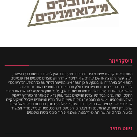
דיסקליימר
התוכן באתר קבוצת אשכנזי הינו למטרות מידע בלבד ואין לראות בו בשום דרך כהצעה,
ייעוץ, עצה, המלצה או שכנוע לרכוש או למכור או להחזיק מוצרים פיננסים ו/או פנסיונים
המתוארים באתר זה או. בנוסף, תוכן האתר אינו מתיימר לכלול את כל המידע הנדרש בכדי
לקבל החלטה פנסיונית או פיננסית כחלק מהמוצרים המתוארים באתר זה. וזאת כי
למשקיעים שונים עשויות להיות מטרות שונות. לכן, על כל חוסך\משקיע להתאים את מוצרי
החיסכון שלו על פי מטרותיו וצרכיו האישיים בלבד ,ואין לראות באתר זה כתחליף לייעוץ
השקעות\פנסיוני אישי המבוסס על נסיבות אישיות ועל צרכיו המיוחדים של כל משקיע קיים
או פוטנציאלי. קבוצת אשכנזי עובדת בשיתוף פעולה עם מגוון החברות הבאות: אלטשולר
שחם, ילין לפידות, הראל, מנורה מבטחים ,הפניקס, אנליסט, פסגות, כלל, מגדל והכשרה
לביטוח. כל הזכויות שמורות © לקבוצת אשכנזי -ניהול סיכוני ביטוח ופיננסים
ניווט מהיר