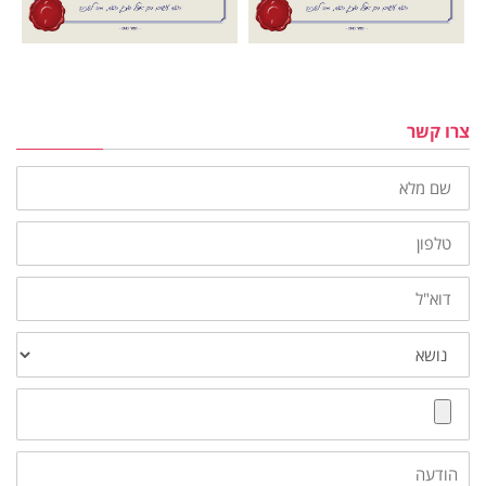
צרו קשר
שם
מלא
טלפון
דוא"ל
נושא
צרף
קובץ
הודעה