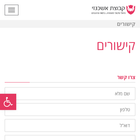
תפריט
קישורים
קישורים
צרו קשר
שם
פתח
מלא
טלפון
דוא"ל
נושא