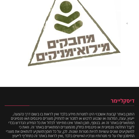
דיסקליימר
התוכן באתר קבוצת אשכנזי הינו למטרות מידע בלבד ואין לראות בו בשום דרך כהצעה,
ייעוץ, עצה, המלצה או שכנוע לרכוש או למכור או להחזיק מוצרים פיננסים ו/או פנסיונים
המתוארים באתר זה או. בנוסף, תוכן האתר אינו מתיימר לכלול את כל המידע הנדרש בכדי
לקבל החלטה פנסיונית או פיננסית כחלק מהמוצרים המתוארים באתר זה. וזאת כי
למשקיעים שונים עשויות להיות מטרות שונות. לכן, על כל חוסך\משקיע להתאים את מוצרי
החיסכון שלו על פי מטרותיו וצרכיו האישיים בלבד ,ואין לראות באתר זה כתחליף לייעוץ