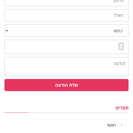
דוא"ל
נושא
צרף
קובץ
הודעה
שלח הודעה
תפריט
ראשי