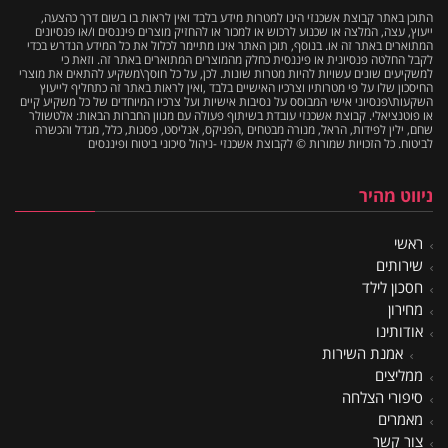
התוכן באתר קבוצת אשכנזי הינו למטרות מידע בלבד ואין לראות בו בשום דרך כהצעה,
ייעוץ, עצה, המלצה או שכנוע לרכוש או למכור או להחזיק מוצרים פיננסים ו/או פנסיונים
המתוארים באתר זה או. בנוסף, תוכן האתר אינו מתיימר לכלול את כל המידע הנדרש בכדי
לקבל החלטה פנסיונית או פיננסית כחלק מהמוצרים המתוארים באתר זה. וזאת כי
למשקיעים שונים עשויות להיות מטרות שונות. לכן, על כל חוסך\משקיע להתאים את מוצרי
החיסכון שלו על פי מטרותיו וצרכיו האישיים בלבד ,ואין לראות באתר זה כתחליף לייעוץ
השקעות\פנסיוני אישי המבוסס על נסיבות אישיות ועל צרכיו המיוחדים של כל משקיע קיים
או פוטנציאלי. קבוצת אשכנזי עובדת בשיתוף פעולה עם מגוון החברות הבאות: אלטשולר
שחם, ילין לפידות, הראל, מנורה מבטחים ,הפניקס, אנליסט, פסגות, כלל, מגדל והכשרה
לביטוח. כל הזכויות שמורות © לקבוצת אשכנזי -ניהול סיכוני ביטוח ופיננסים
ניווט מהיר
ראשי
שירותים
חסכון לילד
מחירון
אודותינו
אמנת השירות
ממליצים
סיפורי הצלחה
מאמרים
צור קשר