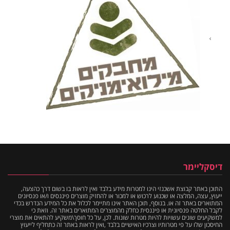
דיסקליימר
התוכן באתר קבוצת אשכנזי הינו למטרות מידע בלבד ואין לראות בו בשום דרך כהצעה,
ייעוץ, עצה, המלצה או שכנוע לרכוש או למכור או להחזיק מוצרים פיננסים ו/או פנסיונים
המתוארים באתר זה או. בנוסף, תוכן האתר אינו מתיימר לכלול את כל המידע הנדרש בכדי
לקבל החלטה פנסיונית או פיננסית כחלק מהמוצרים המתוארים באתר זה. וזאת כי
למשקיעים שונים עשויות להיות מטרות שונות. לכן, על כל חוסך\משקיע להתאים את מוצרי
החיסכון שלו על פי מטרותיו וצרכיו האישיים בלבד ,ואין לראות באתר זה כתחליף לייעוץ